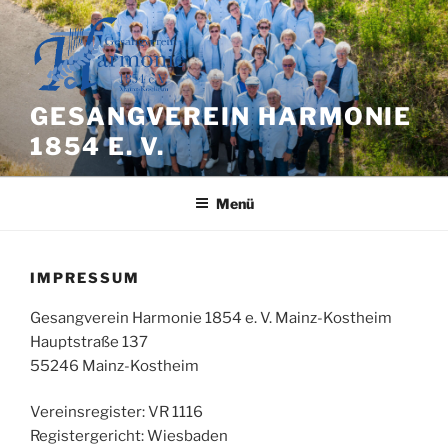
Zum
Inhalt
springen
GESANGVEREIN HARMONIE
1854 E. V.
Menü
IMPRESSUM
Gesangverein Harmonie 1854 e. V. Mainz-Kostheim
Hauptstraße 137
55246 Mainz-Kostheim
Vereinsregister: VR 1116
Registergericht: Wiesbaden